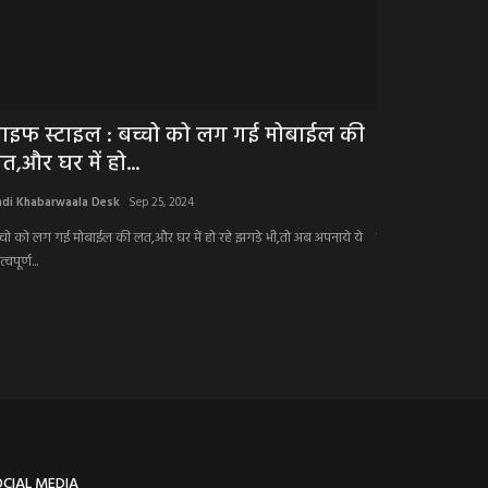
ाइफ स्टाइल : बच्चो को लग गई मोबाईल की
ELECTION NEW
त,और घर में हो...
घमासान, वहीँ
ndi Khabarwaala Desk
Sep 25, 2024
Hindi Khabarwaala 
्चो को लग गई मोबाईल की लत,और घर में हो रहे झगड़े भी,तो अब अपनाये ये
त्रिस्तरीय चुनाव में घ
्वपूर्ण...
सामने,...
OCIAL MEDIA