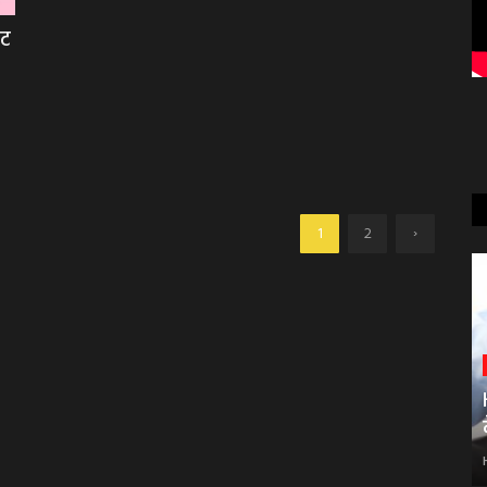
इट
›
1
2