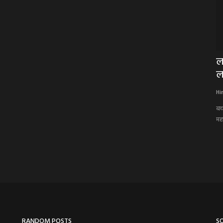
गी दूर,
मौत का महातांडव: मधुमक्खियों का खौफनाक
ल
डबल अटैक,पहले ली...
ल
Hindi Khabarwaala Desk
Mar 18, 2026
Hi
बच
महत
RANDOM POSTS
S