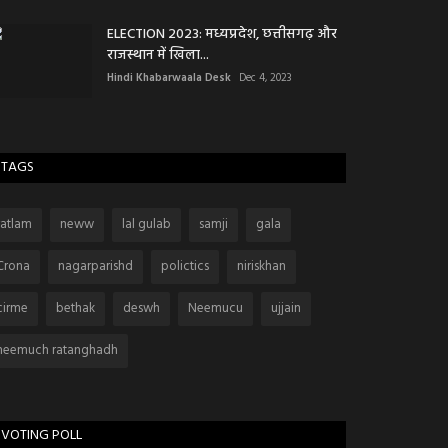
ELECTION 2023: मध्यप्रदेश, छत्तीसगढ़ और
राजस्थान में खिला...
Hindi Khabarwaala Desk
Dec 4, 2023
TAGS
ratlam
neww
lal gulab
samji
gala
Crona
nagarparishd
polictics
niriskhan
cirme
bethak
deswh
Neemucu
ujjain
neemuch ratanghadh
VOTING POLL