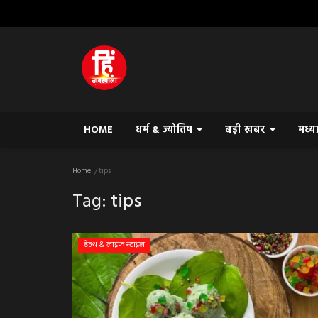
HOME
धर्म & ज्योतिष
बड़ी खबर
मध्य
Home
tips
Tag:
tips
हेल्थ & लाइफ स्टाइल