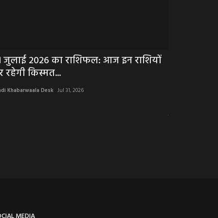
1 जुलाई 2026 का राशिफल: आज इन राशियों
BIG BREAKIN
र रहेगी किस्मत...
दिन की बच्ची 
ndi Khabarwaala Desk
Jul 31, 2026
Hindi Khabarwaala 
देवास जिला अस्पताल से
चक्काजाम, मौके...
OCIAL MEDIA