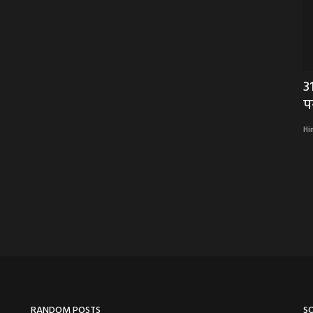
िक
BIG NEWS : तीन दिन से घर के अंदर पड़ी
3
महिला की लाश, पड़ोसियों...
प
Hindi Khabarwaala Desk
Nov 5, 2025
Hi
ित ने थामा
तीन दिन से घर के अंदर पड़ी महिला की लाश
RANDOM POSTS
S