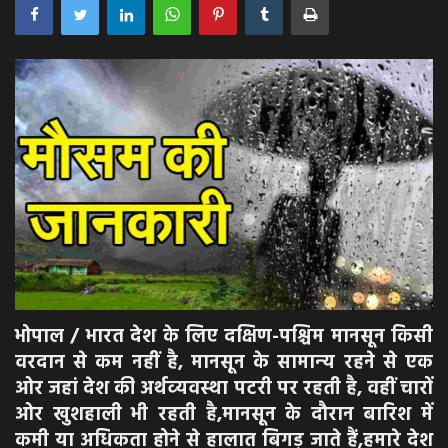
अपराध
मनोरंजन
खेल
एजुकेशन & करियर
हेल्थ & लाइफ स्टाइल
वीडियो
भोपाल / भारत देश के लिए दक्षिण-पश्चिम मानसून किसी
Gallery
वरदान से कम नहीं है, मानसून के सामान्‍य रहने से एक
ओर जहां देश की अर्थव्‍यवस्‍था पटरी पर रहती है, वहीं चारों
ओर खुशहाली भी रहती है,मानसून के दौरान बारिश में
कमी या अधिकता होने से हालात बिगड़ जाते हैं,हमारे देश