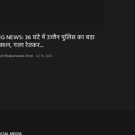
IG NEWS: 36 घंटे में उज्जैन पुलिस का बड़ा
BIG NEWS : 
क्शन, गला रेतकर...
मां बेटे में क
ndi Khabarwaala Desk
Jul 16, 2026
Hindi Khabarwaala 
बेची बकरी मनाया जन्म
चौंकाया,बंद...
OCIAL MEDIA