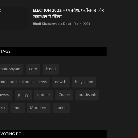
ELECTION 2023: मध्यप्रदेश, छत्तीसगढ़ और
राजस्थान में खिला...
Hindi Khabarwaala Desk
Dec 4, 2023
TAGS
khatu shyam
coro
kushti
crime political breakinnews
newsb
hatyakand
neww
partyy
update
Crume
prashsank
csp
mou
Modi Live
forlen
VOTING POLL