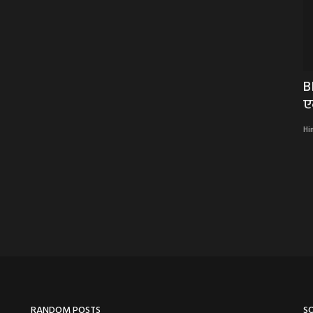
र CM का
RJ ELECTION 2023 : राजस्थान की 199 सीटों
B
पर मतदान,दोपहर...
ए
Hindi Khabarwaala Desk
Nov 25, 2023
Hi
राजस्थान की 199 सीटों पर मतदान,दोपहर तक धीमी वोटिंग,3 बजे के बाद आंकड़ों
में सुधर...
RANDOM POSTS
S