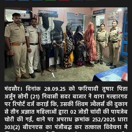
अपराध
मनोरंजन
खेल
एजुकेशन & करियर
हेल्थ & लाइफ स्टाइल
वीडियो
मंदसौर। दिनांक 28.09.25 को फरियादी तुषार पिता
अर्जुन सोनी (21) निवासी सदर बाजार ने थाना मल्हारगढ
Gallery
पर रिपोर्ट दर्ज कराई कि, उसकी शिवम ज्वैलर्स की दुकान
से तीन अज्ञात महिलाओं द्वारा 02 जोडी चांदी की पायजेब
चोरी की गई, थाने पर अपराध क्रमांक 252/2025 धारा
303(2) बीएनएस का पंजीबद्ध कर तत्काल विवेचना मे