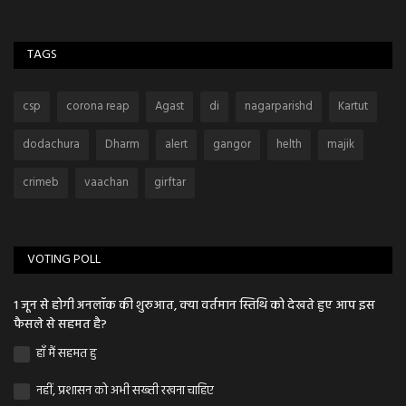
TAGS
csp
corona reap
Agast
di
nagarparishd
Kartut
dodachura
Dharm
alert
gangor
helth
majik
crimeb
vaachan
girftar
VOTING POLL
1 जून से होगी अनलॉक की शुरुआत, क्या वर्तमान स्तिथि को देखते हुए आप इस
फैसले से सहमत है?
हाँ मैं सहमत हु
नहीं, प्रशासन को अभी सख्ती रखना चाहिए