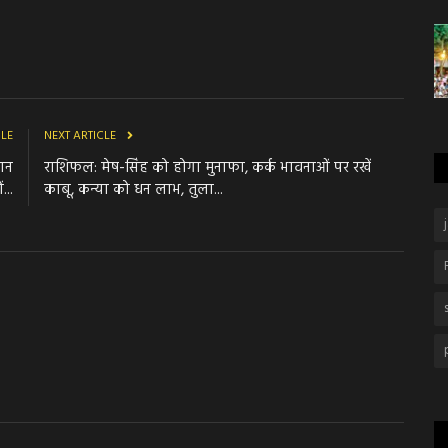
CLE
NEXT ARTICLE
यान
राशिफल: मेष-सिंह को होगा मुनाफा, कर्क भावनाओं पर रखें
...
काबू, कन्‍या को धन लाभ, तुला...