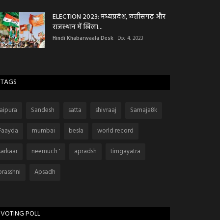
ELECTION 2023: मध्यप्रदेश, छत्तीसगढ़ और
राजस्थान में खिला...
Hindi Khabarwaala Desk
Dec 4, 2023
TAGS
jaipura
Sandesh
satta
shivraaj
Samaja8k
Faayda
mumbai
besla
world record
sarkaar
neemuch '
apradsh
tirngayatra
prasshni
Apsadh
VOTING POLL