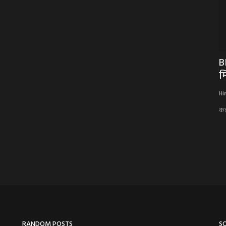
मामी से 6
OMG ! गर्भवती महिला को सांप ने डसा, तो देवरे
B
पर ले गए परिजन,...
म
Hindi Khabarwaala Desk
Jul 5, 2025
Hi
गर्भवती महिला को सांप ने डसा, तो देवरे पर ले गए परिजन
कड़ा
RANDOM POSTS
S