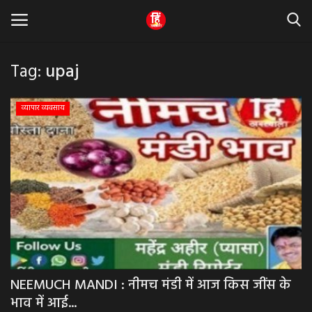
Tag:
upaj
Home
व्यापार व्यवसाय
धर्म & ज्योतिष
बड़ी खबर
मध्यप्रदेश
राजस्थान
व्यापार व्यवसाय
NEEMUCH MANDI : नीमच मंडी में आज किस जींस के
भाव में आई...
राजनीती