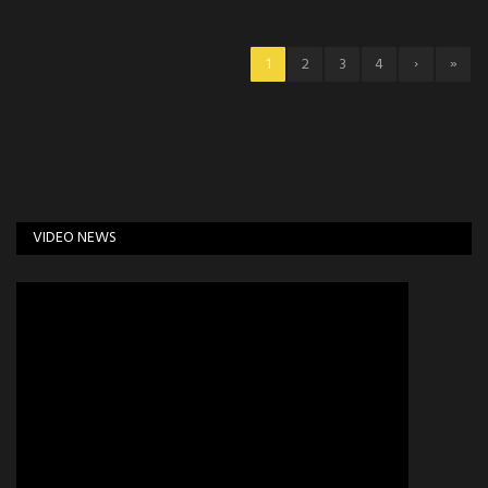
›
»
1
2
3
4
VIDEO NEWS