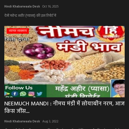
Hindi Khabarwaala Desk
Oct 16, 2025
अपराध
देखें महेन्द्र अहीर (प्यासा) की इस रिपोर्ट में
मनोरंजन
व्यापार व्यवसाय
खेल
एजुकेशन & करियर
हेल्थ & लाइफ स्टाइल
वीडियो
Gallery
NEEMUCH MANDI : नीमच मंडी में सोयाबीन नरम, आज
किस जींस...
Hindi Khabarwaala Desk
Aug 3, 2022