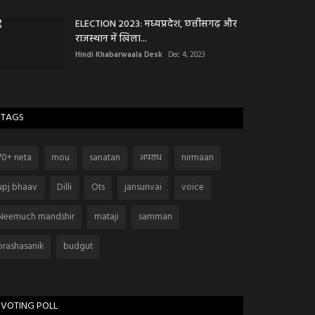
ELECTION 2023: मध्यप्रदेश, छत्तीसगढ़ और
राजस्थान में खिला...
Hindi Khabarwaala Desk
Dec 4, 2023
TAGS
70+ neta
mou
sanatan
अपराध
nirmaan
upj bhaav
Dilli
Ots
jansunvai
voice
Neemuch mandshir
mataji
samman
prashasanik
budgut
VOTING POLL