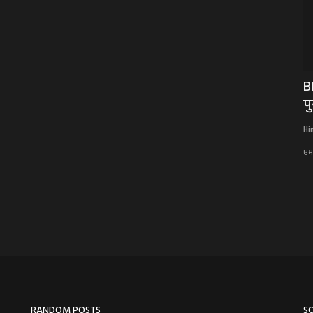
सी एवं
BIG NEWS : कूनो पार्क पहुंचे मुख्यमंत्री डॉ.
B
मोहन यादव,...
पु
Hindi Khabarwaala Desk
Dec 4, 2025
Hi
कूनो पार्क पहुंचे मुख्यमंत्री डॉ. मोहन यादव
एम
RANDOM POSTS
S