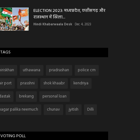
ELECTION 2023: मध्यप्रदेश, छत्तीसगढ़ और
राजस्थान में खिला...
Hindi Khabarwaala Desk
Dec 4, 2023
TAGS
niriskhan
uthawana
pradrashan
police cm
air port
prasshni
shok khaabr
kendriya
dastak
brekang
personal loan
nagar palika neemuch
chunav
jyitish
Dilli
VOTING POLL