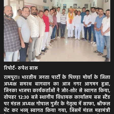
अपराध
मनोरंजन
खेल
एजुकेशन & करियर
हेल्थ & लाइफ स्टाइल
रिपोर्ट- रुपेश सारू
वीडियो
रामपुरा। भारतीय जनता पार्टी के पिछड़ा मोर्चा के जिला
अध्यक्ष समरथ बागवान का आज नगर आगमन हुआ,
Gallery
जिनका भाजपा कार्यकर्ताओं ने जोर-शोर से स्वागत किया,
दोपहर 12:30 बजे स्थानीय विधायक कार्यालय बस स्टैंड
पर मंडल अध्यक्ष गोपाल गुर्जर के नेतृत्व में साफा, श्रीफल
भेंट कर भव्य् स्वागत किया गया, जिसमें मंडल महामंत्री